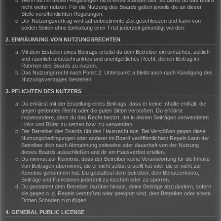
Wenn du mit diesen Regelungen nicht einverstanden bist, so darfst du das Board
nicht weiter nutzen. Für die Nutzung des Boards gelten jeweils die an dieser
Stelle veröffentlichten Regelungen.
Der Nutzungsvertrag wird auf unbestimmte Zeit geschlossen und kann von
beiden Seiten ohne Einhaltung einer Frist jederzeit gekündigt werden.
2. EINRÄUMUNG VON NUTZUNGSRECHTEN
Mit dem Erstellen eines Beitrags erteilst du dem Betreiber ein einfaches, zeitlich
und räumlich unbeschränktes und unentgeltliches Recht, deinen Beitrag im
Rahmen des Boards zu nutzen.
Das Nutzungsrecht nach Punkt 2, Unterpunkt a bleibt auch nach Kündigung des
Nutzungsvertrages bestehen.
3. PFLICHTEN DES NUTZERS
Du erklärst mit der Erstellung eines Beitrags, dass er keine Inhalte enthält, die
gegen geltendes Recht oder die guten Sitten verstoßen. Du erklärst
insbesondere, dass du das Recht besitzt, die in deinen Beiträgen verwendeten
Links und Bilder zu setzen bzw. zu verwenden.
Der Betreiber des Boards übt das Hausrecht aus. Bei Verstößen gegen diese
Nutzungsbedingungen oder anderer im Board veröffentlichten Regeln kann der
Betreiber dich nach Abmahnung zeitweise oder dauerhaft von der Nutzung
dieses Boards ausschließen und dir ein Hausverbot erteilen.
Du nimmst zur Kenntnis, dass der Betreiber keine Verantwortung für die Inhalte
von Beiträgen übernimmt, die er nicht selbst erstellt hat oder die er nicht zur
Kenntnis genommen hat. Du gestattest dem Betreiber, dein Benutzerkonto,
Beiträge und Funktionen jederzeit zu löschen oder zu sperren.
Du gestattest dem Betreiber darüber hinaus, deine Beiträge abzuändern, sofern
sie gegen o. g. Regeln verstoßen oder geeignet sind, dem Betreiber oder einem
Dritten Schaden zuzufügen.
4. GENERAL PUBLIC LICENSE