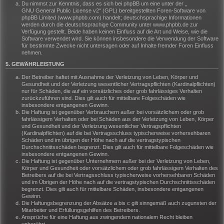
Du nimmst zur Kenntnis, dass es sich bei phpBB um eine unter der „
GNU General Public License v2
“ (GPL) bereitgestellten Foren-Software von
phpBB Limited (www.phpbb.com) handelt; deutschsprachige Informationen
werden durch die deutschsprachige Community unter www.phpbb.de zur
Verfügung gestellt. Beide haben keinen Einfluss auf die Art und Weise, wie die
Software verwendet wird. Sie können insbesondere die Verwendung der Software
für bestimmte Zwecke nicht untersagen oder auf Inhalte fremder Foren Einfluss
nehmen.
5. GEWÄHRLEISTUNG
Der Betreiber haftet mit Ausnahme der Verletzung von Leben, Körper und
Gesundheit und der Verletzung wesentlicher Vertragspflichten (Kardinalpflichten)
nur für Schäden, die auf ein vorsätzliches oder grob fahrlässiges Verhalten
zurückzuführen sind. Dies gilt auch für mittelbare Folgeschäden wie
insbesondere entgangenen Gewinn.
Die Haftung ist gegenüber Verbrauchern außer bei vorsätzlichem oder grob
fahrlässigem Verhalten oder bei Schäden aus der Verletzung von Leben, Körper
und Gesundheit und der Verletzung wesentlicher Vertragspflichten
(Kardinalpflichten) auf die bei Vertragsschluss typischerweise vorhersehbaren
Schäden und im übrigen der Höhe nach auf die vertragstypischen
Durchschnittsschäden begrenzt. Dies gilt auch für mittelbare Folgeschäden wie
insbesondere entgangenen Gewinn.
Die Haftung ist gegenüber Unternehmern außer bei der Verletzung von Leben,
Körper und Gesundheit oder vorsätzlichem oder grob fahrlässigem Verhalten des
Betreibers auf die bei Vertragsschluss typischerweise vorhersehbaren Schäden
und im Übrigen der Höhe nach auf die vertragstypischen Durchschnittsschäden
begrenzt. Dies gilt auch für mittelbare Schäden, insbesondere entgangenen
Gewinn.
Die Haftungsbegrenzung der Absätze a bis c gilt sinngemäß auch zugunsten der
Mitarbeiter und Erfüllungsgehilfen des Betreibers.
Ansprüche für eine Haftung aus zwingendem nationalem Recht bleiben
unberührt.