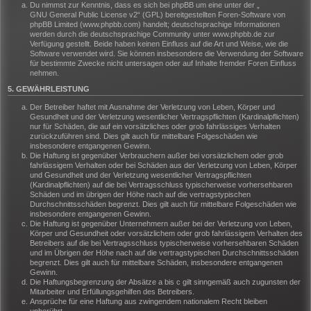
Du nimmst zur Kenntnis, dass es sich bei phpBB um eine unter der „
GNU General Public License v2
“ (GPL) bereitgestellten Foren-Software von
phpBB Limited (www.phpbb.com) handelt; deutschsprachige Informationen
werden durch die deutschsprachige Community unter www.phpbb.de zur
Verfügung gestellt. Beide haben keinen Einfluss auf die Art und Weise, wie die
Software verwendet wird. Sie können insbesondere die Verwendung der Software
für bestimmte Zwecke nicht untersagen oder auf Inhalte fremder Foren Einfluss
nehmen.
5. GEWÄHRLEISTUNG
Der Betreiber haftet mit Ausnahme der Verletzung von Leben, Körper und
Gesundheit und der Verletzung wesentlicher Vertragspflichten (Kardinalpflichten)
nur für Schäden, die auf ein vorsätzliches oder grob fahrlässiges Verhalten
zurückzuführen sind. Dies gilt auch für mittelbare Folgeschäden wie
insbesondere entgangenen Gewinn.
Die Haftung ist gegenüber Verbrauchern außer bei vorsätzlichem oder grob
fahrlässigem Verhalten oder bei Schäden aus der Verletzung von Leben, Körper
und Gesundheit und der Verletzung wesentlicher Vertragspflichten
(Kardinalpflichten) auf die bei Vertragsschluss typischerweise vorhersehbaren
Schäden und im übrigen der Höhe nach auf die vertragstypischen
Durchschnittsschäden begrenzt. Dies gilt auch für mittelbare Folgeschäden wie
insbesondere entgangenen Gewinn.
Die Haftung ist gegenüber Unternehmern außer bei der Verletzung von Leben,
Körper und Gesundheit oder vorsätzlichem oder grob fahrlässigem Verhalten des
Betreibers auf die bei Vertragsschluss typischerweise vorhersehbaren Schäden
und im Übrigen der Höhe nach auf die vertragstypischen Durchschnittsschäden
begrenzt. Dies gilt auch für mittelbare Schäden, insbesondere entgangenen
Gewinn.
Die Haftungsbegrenzung der Absätze a bis c gilt sinngemäß auch zugunsten der
Mitarbeiter und Erfüllungsgehilfen des Betreibers.
Ansprüche für eine Haftung aus zwingendem nationalem Recht bleiben
unberührt.