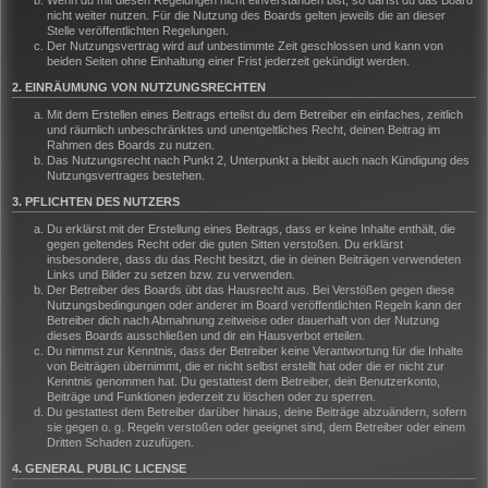
Wenn du mit diesen Regelungen nicht einverstanden bist, so darfst du das Board
nicht weiter nutzen. Für die Nutzung des Boards gelten jeweils die an dieser
Stelle veröffentlichten Regelungen.
Der Nutzungsvertrag wird auf unbestimmte Zeit geschlossen und kann von
beiden Seiten ohne Einhaltung einer Frist jederzeit gekündigt werden.
2. EINRÄUMUNG VON NUTZUNGSRECHTEN
Mit dem Erstellen eines Beitrags erteilst du dem Betreiber ein einfaches, zeitlich
und räumlich unbeschränktes und unentgeltliches Recht, deinen Beitrag im
Rahmen des Boards zu nutzen.
Das Nutzungsrecht nach Punkt 2, Unterpunkt a bleibt auch nach Kündigung des
Nutzungsvertrages bestehen.
3. PFLICHTEN DES NUTZERS
Du erklärst mit der Erstellung eines Beitrags, dass er keine Inhalte enthält, die
gegen geltendes Recht oder die guten Sitten verstoßen. Du erklärst
insbesondere, dass du das Recht besitzt, die in deinen Beiträgen verwendeten
Links und Bilder zu setzen bzw. zu verwenden.
Der Betreiber des Boards übt das Hausrecht aus. Bei Verstößen gegen diese
Nutzungsbedingungen oder anderer im Board veröffentlichten Regeln kann der
Betreiber dich nach Abmahnung zeitweise oder dauerhaft von der Nutzung
dieses Boards ausschließen und dir ein Hausverbot erteilen.
Du nimmst zur Kenntnis, dass der Betreiber keine Verantwortung für die Inhalte
von Beiträgen übernimmt, die er nicht selbst erstellt hat oder die er nicht zur
Kenntnis genommen hat. Du gestattest dem Betreiber, dein Benutzerkonto,
Beiträge und Funktionen jederzeit zu löschen oder zu sperren.
Du gestattest dem Betreiber darüber hinaus, deine Beiträge abzuändern, sofern
sie gegen o. g. Regeln verstoßen oder geeignet sind, dem Betreiber oder einem
Dritten Schaden zuzufügen.
4. GENERAL PUBLIC LICENSE