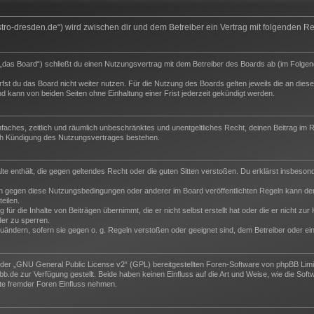
.astro-dresden.de“) wird zwischen dir und dem Betreiber ein Vertrag mit folgenden
„das Board“) schließt du einen Nutzungsvertrag mit dem Betreiber des Boards ab (im Folgen
st du das Board nicht weiter nutzen. Für die Nutzung des Boards gelten jeweils die an dieser
 kann von beiden Seiten ohne Einhaltung einer Frist jederzeit gekündigt werden.
 einfaches, zeitlich und räumlich unbeschränktes und unentgeltliches Recht, deinen Beitrag i
ch Kündigung des Nutzungsvertrages bestehen.
halte enthält, die gegen geltendes Recht oder die guten Sitten verstoßen. Du erklärst insbeso
n gegen diese Nutzungsbedingungen oder anderer im Board veröffentlichten Regeln kann der
eilen.
für die Inhalte von Beiträgen übernimmt, die er nicht selbst erstellt hat oder die er nicht z
der zu sperren.
zuändern, sofern sie gegen o. g. Regeln verstoßen oder geeignet sind, dem Betreiber oder e
der „
GNU General Public License v2
“ (GPL) bereitgestellten Foren-Software von phpBB Lim
de zur Verfügung gestellt. Beide haben keinen Einfluss auf die Art und Weise, wie die Sof
te fremder Foren Einfluss nehmen.