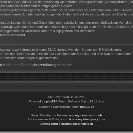
per und Gesundheit und der Verletzung wesentlicher Vertragspflichten (Kardinalpflichten) nu
Folgeschäden wie insbesondere entgangenen Gewinn.
m oder grob fahrlässigem Verhalten oder bei Schäden aus der Verletzung von Leben, Körper 
e vorhersehbaren Schäden und im übrigen der Höhe nach auf die vertragstypischen Durchschni
ng von Leben, Körper und Gesundheit oder vorsätzlichem oder grob fahrlässigem Verhalten d
vertragstypischen Durchschnittsschäden begrenzt. Dies gilt auch für mittelbare Schäden,
 zugunsten der Mitarbeiter und Erfüllungsgehilfen des Betreibers.
leiben unberührt.
Datenschutzerklärung zu ändern. Die Änderung wird dem Nutzer per E-Mail mitgeteilt.
m Falle des Widerspruchs erlischt das zwischen dem Betreiber und dem Nutzer bestehende Ve
r Nutzer den Änderungen zugestimmt hat.
 sind in der Datenschutzerklärung enthalten.
Alle Zeiten sind
UTC+02:00
Powered by
phpBB
® Forum Software © phpBB Limited
Deutsche Übersetzung durch
phpBB.de
Style: Blackfog by Tastenplayer
my-tastenworld.ch
Forenicons nach Vorlage von
icons.mysitemyway.com
Datenschutz
|
Nutzungsbedingungen