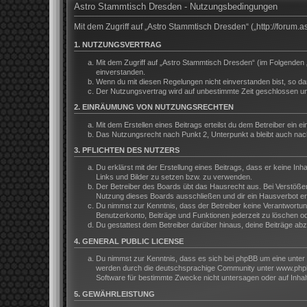
Astro Stammtisch Dresden - Nutzungsbedingungen
Mit dem Zugriff auf „Astro Stammtisch Dresden“ („http://forum
1. NUTZUNGSVERTRAG
Mit dem Zugriff auf „Astro Stammtisch Dresden“ (im Folgenden 
einverstanden.
Wenn du mit diesen Regelungen nicht einverstanden bist, so darf
Der Nutzungsvertrag wird auf unbestimmte Zeit geschlossen und
2. EINRÄUMUNG VON NUTZUNGSRECHTEN
Mit dem Erstellen eines Beitrags erteilst du dem Betreiber ein
Das Nutzungsrecht nach Punkt 2, Unterpunkt a bleibt auch na
3. PFLICHTEN DES NUTZERS
Du erklärst mit der Erstellung eines Beitrags, dass er keine In
Links und Bilder zu setzen bzw. zu verwenden.
Der Betreiber des Boards übt das Hausrecht aus. Bei Verstöße
Nutzung dieses Boards ausschließen und dir ein Hausverbot ert
Du nimmst zur Kenntnis, dass der Betreiber keine Verantwortung 
Benutzerkonto, Beiträge und Funktionen jederzeit zu löschen o
Du gestattest dem Betreiber darüber hinaus, deine Beiträge ab
4. GENERAL PUBLIC LICENSE
Du nimmst zur Kenntnis, dass es sich bei phpBB um eine unter 
werden durch die deutschsprachige Community unter www.phpbb.
Software für bestimmte Zwecke nicht untersagen oder auf Inhal
5. GEWÄHRLEISTUNG