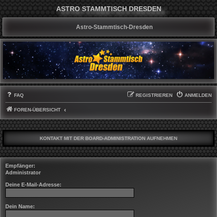
ASTRO STAMMTISCH DRESDEN
Astro-Stammtisch-Dresden
FAQ
REGISTRIEREN
ANMELDEN
FOREN-ÜBERSICHT
KONTAKT MIT DER BOARD-ADMINISTRATION AUFNEHMEN
Empfänger:
Administrator
Deine E-Mail-Adresse:
Dein Name: