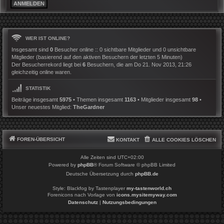
WER IST ONLINE?
Insgesamt sind
0
Besucher online :: 0 sichtbare Mitglieder und 0 unsichtbare
Mitglieder (basierend auf den aktiven Besuchern der letzten 5 Minuten)
Der Besucherrekord liegt bei
6
Besuchern, die am Do 21. Nov 2013, 21:26
gleichzeitig online waren.
STATISTIK
Beiträge insgesamt
5975
• Themen insgesamt
1163
• Mitglieder insgesamt
98
•
Unser neuestes Mitglied:
TheGardner
FOREN-ÜBERSICHT
KONTAKT
ALLE COOKIES LÖSCHEN
Alle Zeiten sind
UTC+02:00
Powered by
phpBB
® Forum Software © phpBB Limited
Deutsche Übersetzung durch
phpBB.de
Style: Blackfog by Tastenplayer
my-tastenworld.ch
Forenicons nach Vorlage von
icons.mysitemyway.com
Datenschutz
|
Nutzungsbedingungen